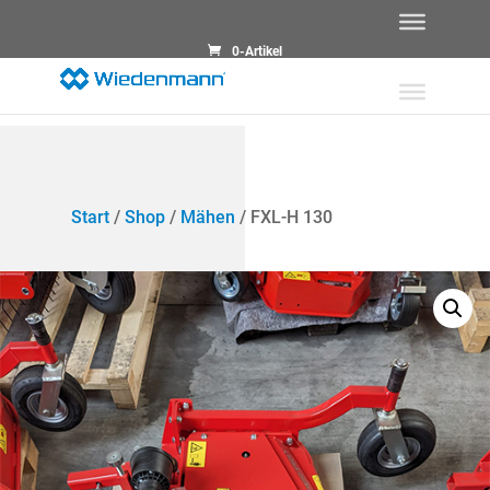
0-Artikel
Start
/
Shop
/
Mähen
/ FXL-H 130