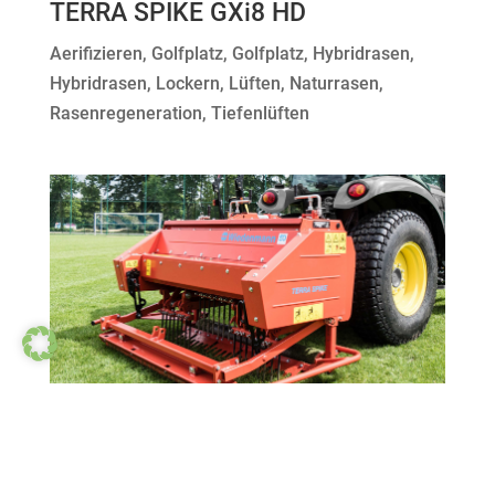
TERRA SPIKE GXi8 HD
Aerifizieren
,
Golfplatz
,
Golfplatz
,
Hybridrasen
,
Hybridrasen
,
Lockern
,
Lüften
,
Naturrasen
,
Rasenregeneration
,
Tiefenlüften
TERRA SPIKE GXi 6
Aerifizieren
,
Golfplatz
,
Golfplatz
,
Hybridrasen
,